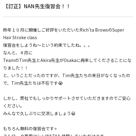
【訂正】NAN先生復習会！！
昨年１０月に開催しご好評をいただいたRich’ta BrowsのSuper
Hair Stroke class
復習会をしようね〜という約束でしたね。。。
なんと、４月に
TeamのTim先生とAkira先生がOsakaに再来してくださることにな
りました！！
と、いうことだったのですが、Tim先生たちの来日がなくなったの
で、Tim先生たちは不在です😭
しかし、弊社でもしっかりサポートさせていただきますのでご安心
ください。
みんなで久しぶりに交流しましょう😀
もちろん無料の復習会です⭐️
ストローク専用マシンWAZAも体験していただけます。